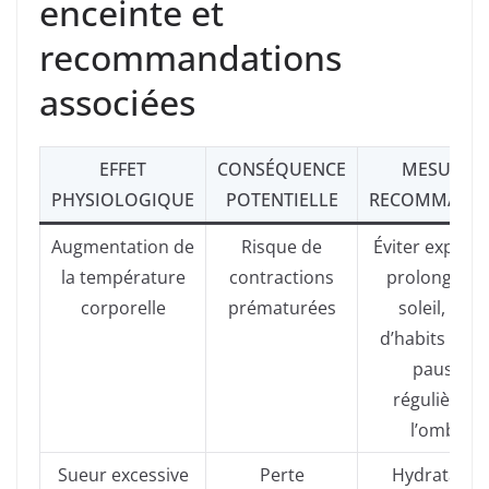
enceinte et
recommandations
associées
EFFET
CONSÉQUENCE
MESURES
PHYSIOLOGIQUE
POTENTIELLE
RECOMMAND
Augmentation de
Risque de
Éviter exposit
la température
contractions
prolongée a
corporelle
prématurées
soleil, port
d’habits léger
pauses
régulières 
l’ombre
Sueur excessive
Perte
Hydratatio