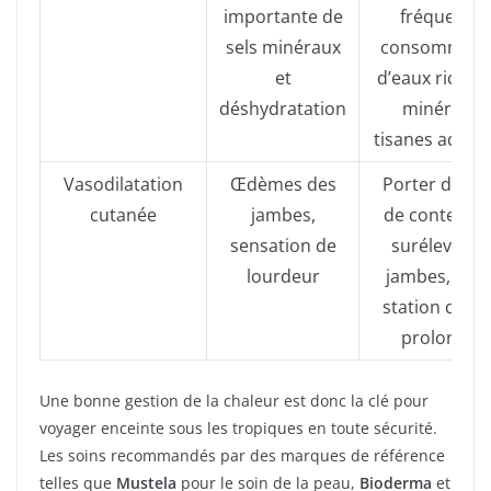
importante de
fréquente,
sels minéraux
consommati
et
d’eaux riches
déshydratation
minéraux,
tisanes adapt
Vasodilatation
Œdèmes des
Porter des b
cutanée
jambes,
de contentio
sensation de
surélever le
lourdeur
jambes, évit
station debo
prolongée
Une bonne gestion de la chaleur est donc la clé pour
voyager enceinte sous les tropiques en toute sécurité.
Les soins recommandés par des marques de référence
telles que
Mustela
pour le soin de la peau,
Bioderma
et