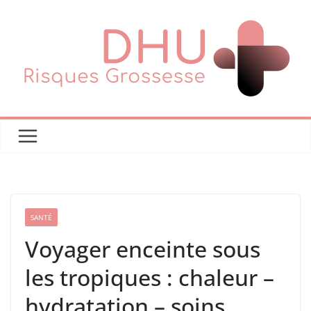
Passer
au
contenu
SANTÉ
Voyager enceinte sous
les tropiques : chaleur –
hydratation – soins