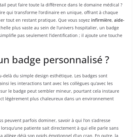
l peut faire toute la différence dans le domaine médical ?
ire qui transforme l’ordinaire en unique, offrant à chaque
er tout en restant pratique. Que vous soyez
infirmière
,
aide-
helle plus vaste au sein de l’univers hospitalier, un badge
implifie pas seulement l’identification ; il ajoute une touche
un badge personnalisé ?
u-delà du simple design esthétique. Les badges sont
t ainsi les interactions tant avec les collègues qu’avec les
sur le badge peut sembler mineur, pourtant cela instaure
act légèrement plus chaleureux dans un environnement
ess peuvent parfois dominer, savoir à qui l’on s’adresse
lorsqu’une patiente sait directement à qui elle parle sans
 allège déjà son poids émotionnel d’un cran. En outre, la