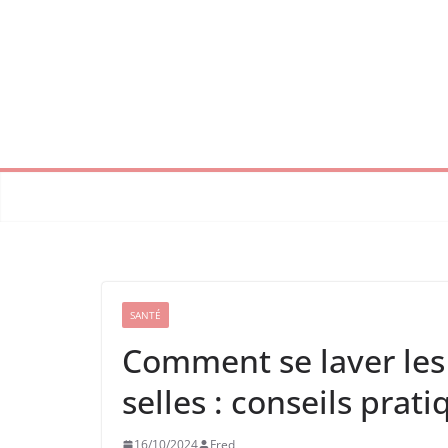
Passer
au
contenu
SANTÉ
Comment se laver les 
selles : conseils prat
16/10/2024
Fred